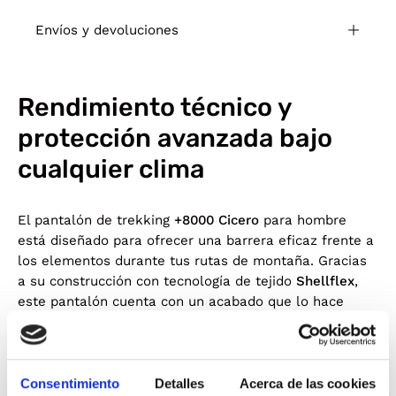
Envíos y devoluciones
Rendimiento técnico y
protección avanzada bajo
cualquier clima
El pantalón de trekking
+8000 Cicero
para hombre
está diseñado para ofrecer una barrera eficaz frente a
los elementos durante tus rutas de montaña. Gracias
a su construcción con tecnología de tejido
Shellflex
,
este pantalón cuenta con un acabado que lo hace
repelente al agua
, permitiendo que las gotas de lluvia
ligera resbalen por la superficie sin penetrar en el
tejido. Esta propiedad, sumada a su gran capacidad de
transpiración, garantiza que te mantengas seco y
Consentimiento
Detalles
Acerca de las cookies