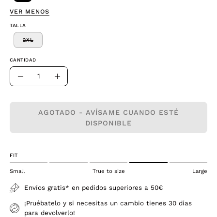
VER MENOS
TALLA
2XL
CANTIDAD
Cantidad
Disminuir
Aumentar
la
la
cantidad
cantidad
AGOTADO - AVÍSAME CUANDO ESTÉ
DISPONIBLE
FIT
Small
True to size
Large
Envíos gratis* en pedidos superiores a 50€
¡Pruébatelo y si necesitas un cambio tienes 30 días
para devolverlo!