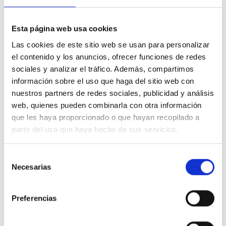
cómodo incluso cuando el clima se vuelve inestable.
Su diseño técnico se complementa con refuerzos en
Esta página web usa cookies
las zonas de mayor exposición y bajos elásticos que
Las cookies de este sitio web se usan para personalizar
optimizan el ajuste sobre el calzado, evitando la
el contenido y los anuncios, ofrecer funciones de redes
entrada de humedad o suciedad. La elasticidad del
sociales y analizar el tráfico. Además, compartimos
material asegura que, a pesar de su resistencia y
información sobre el uso que haga del sitio web con
propiedades protectoras, el pantalón mantenga una
flexibilidad total para movimientos técnicos en
nuestros partners de redes sociales, publicidad y análisis
terrenos difíciles.
web, quienes pueden combinarla con otra información
que les haya proporcionado o que hayan recopilado a
Puntos clave:
partir del uso que haya hecho de sus servicios.
Acabado repelente al agua:
Protege contra la
humedad y la lluvia ligera durante la actividad.
Selección
Necesarias
de
Tejido Shellflex:
Combina ligereza, elasticidad y una
rápida evaporación del sudor.
consentimiento
Cremalleras selladas:
Los bolsillos ofrecen un
Preferencias
resguardo seguro para tus pertenencias frente al
exterior.