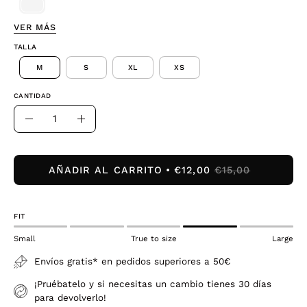
VER MÁS
TALLA
M
S
XL
XS
CANTIDAD
Cantidad
Disminuir
Aumentar
la
la
cantidad
cantidad
AÑADIR AL CARRITO
€12,00
€15,00
FIT
Small
True to size
Large
Envíos gratis* en pedidos superiores a 50€
¡Pruébatelo y si necesitas un cambio tienes 30 días
para devolverlo!