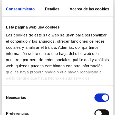
silueta con una ligereza excepcional. Incorpora una
banda elástica ancha en la cintura decorada con el
Consentimiento
Detalles
Acerca de las cookies
icónico logotipo de la marca de manera repetida,
asegurando una fijación óptima que previene los
desplazamientos molestos durante el ejercicio y
Esta página web usa cookies
favorece una transpirabilidad constante.
Las cookies de este sitio web se usan para personalizar
el contenido y los anuncios, ofrecer funciones de redes
Características destacadas:
sociales y analizar el tráfico. Además, compartimos
información sobre el uso que haga del sitio web con
Corte tipo tanga: silueta de perfil bajo y bordes
nuestros partners de redes sociales, publicidad y análisis
suaves diseñada para permanecer completamente
web, quienes pueden combinarla con otra información
invisible bajo la ropa.
que les haya proporcionado o que hayan recopilado a
Tejido elástico premium: material flexible y
partir del uso que haya hecho de sus servicios.
altamente transpirable que se adapta con fluidez a
los movimientos anatómicos.
Selección
Cintura elástica con logotipo: banda superior ancha
Necesarias
de
y suave que optimiza la sujeción sin generar puntos
consentimiento
de presión.
Preferencias
Confort activo: estructura ligera que gestiona