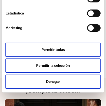
eficazmente la humedad interna para mantener la
piel fresca.
Estadística
Máxima versatilidad: diseño deportivo y ergonómico
idóneo para el entrenamiento o para un uso
Marketing
cotidiano confortable.
Experimenta la ligereza de una prenda interior técnica
Permitir todas
concebida para potenciar tu libertad y bienestar.
Supera cada objetivo diario con la máxima comodidad,
seguridad y el estilo inconfundible de un básico de alto
Permitir la selección
rendimiento.
Denegar
¡Completa el look!