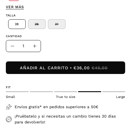
VER MÁS
TALLA
28
29
31
CANTIDAD
Cantidad
Disminuir
Aumentar
la
la
cantidad
cantidad
AÑADIR AL CARRITO
€36,00
€45,00
FIT
Small
True to size
Large
Envíos gratis* en pedidos superiores a 50€
¡Pruébatelo y si necesitas un cambio tienes 30 días
para devolverlo!