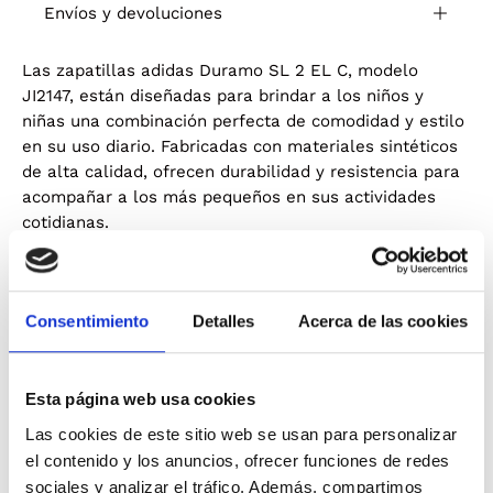
Envíos y devoluciones
​Las zapatillas adidas Duramo SL 2 EL C, modelo
JI2147, están diseñadas para brindar a los niños y
niñas una combinación perfecta de comodidad y estilo
en su uso diario. Fabricadas con materiales sintéticos
de alta calidad, ofrecen durabilidad y resistencia para
acompañar a los más pequeños en sus actividades
cotidianas.​
El diseño en color rosa añade un toque vibrante y
atractivo, mientras que los cordones elásticos y la
Consentimiento
Detalles
Acerca de las cookies
correa de velcro aseguran un ajuste seguro y
personalizado. Estos elementos facilitan que los niños
se calcen y descalcen con facilidad, promoviendo su
Esta página web usa cookies
independencia. La parte superior de malla transpirable
mantiene los pies frescos y cómodos durante todo el
Las cookies de este sitio web se usan para personalizar
día, permitiendo una adecuada ventilación.​
el contenido y los anuncios, ofrecer funciones de redes
sociales y analizar el tráfico. Además, compartimos