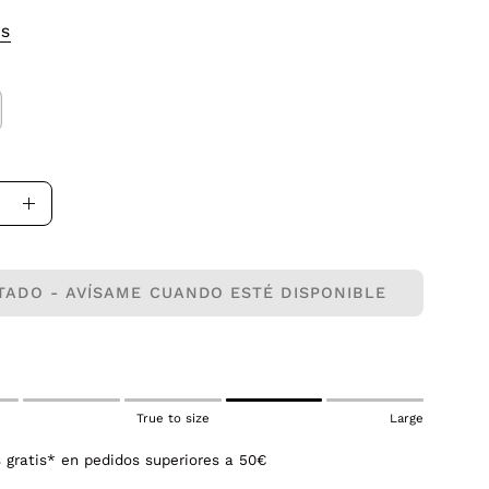
OS
uir
Aumentar
la
dad
cantidad
TADO - AVÍSAME CUANDO ESTÉ DISPONIBLE
True to size
Large
 gratis* en pedidos superiores a 50€