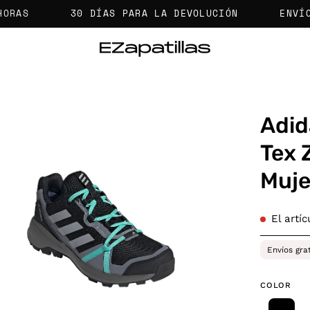
30 DÍAS PARA LA DEVOLUCIÓN
ENVÍOS GRAT
Adid
a
Tex 
Muje
agen
erta
El artí
Envíos gra
COLOR