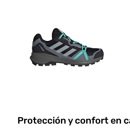
Caja
de
luz
de
imagen
abierta
Protección y confort en 