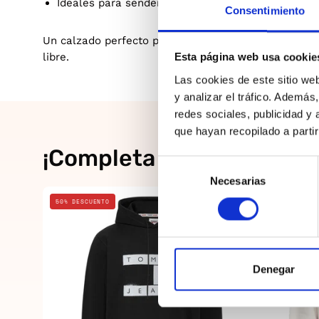
Ideales para senderismo, trekking o actividades al
Consentimiento
Un calzado perfecto para mujeres que buscan
comod
libre.
Esta página web usa cookie
Las cookies de este sitio we
y analizar el tráfico. Ademá
redes sociales, publicidad y
que hayan recopilado a parti
¡Completa el look!
Selección
Necesarias
de
Negro
consentimiento
50% DESCUENTO
20% DESCUE
Denegar