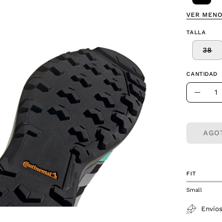
VER MEN
TALLA
a
38
CANTIDAD
Cantidad
agen
Dismin
erta
la
canti
AGO
FIT
Small
Envíos