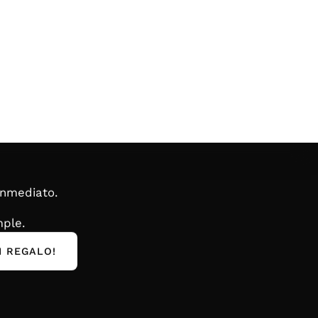
inmediato.
ple.
I REGALO!