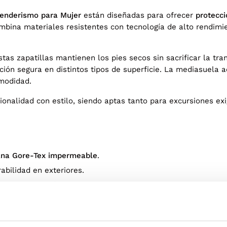
Senderismo para Mujer
están diseñadas para ofrecer
protecci
ombina materiales resistentes con tecnología de alto rendim
estas zapatillas mantienen los pies secos sin sacrificar la tr
ción segura en distintos tipos de superficie. La mediasuela
modidad.
onalidad con estilo, siendo aptas tanto para excursiones ex
na Gore-Tex impermeable
.
abilidad en exteriores.
e y amortiguada.
egura tracción en cualquier terreno.
taña y uso diario.