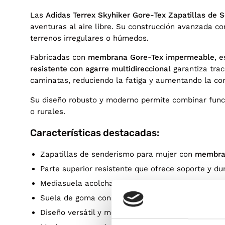
Las
Adidas Terrex Skyhiker Gore-Tex Zapatillas de 
aventuras al aire libre. Su construcción avanzada c
terrenos irregulares o húmedos.
Fabricadas con
membrana Gore-Tex impermeable
, 
resistente con agarre multidireccional
garantiza trac
caminatas, reduciendo la fatiga y aumentando la co
Su diseño robusto y moderno permite combinar funci
o rurales.
Características destacadas:
Zapatillas de senderismo para mujer con
membra
Parte superior resistente que ofrece soporte y dur
Mediasuela acolchada para una pisada confortabl
Suela de goma con
agarre multidireccional
que as
Diseño versátil y moderno, apto para rutas de mon