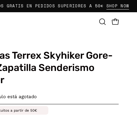
IS EN PEDIDOS SUPERIORES A 50€
SHOP NOW
EN
CARRO AB
Abrir
barra
de
búsqueda
as Terrex Skyhiker Gore-
Zapatilla Senderismo
r
culo está agotado
tuitos a partir de 50€