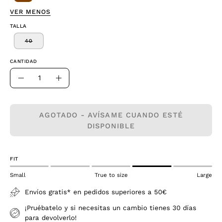
VER MENOS
TALLA
40
CANTIDAD
Cantidad
Disminuir
Aumentar
la
la
cantidad
cantidad
AGOTADO - AVÍSAME CUANDO ESTÉ
DISPONIBLE
FIT
Small
True to size
Large
Envíos gratis* en pedidos superiores a 50€
¡Pruébatelo y si necesitas un cambio tienes 30 días
para devolverlo!