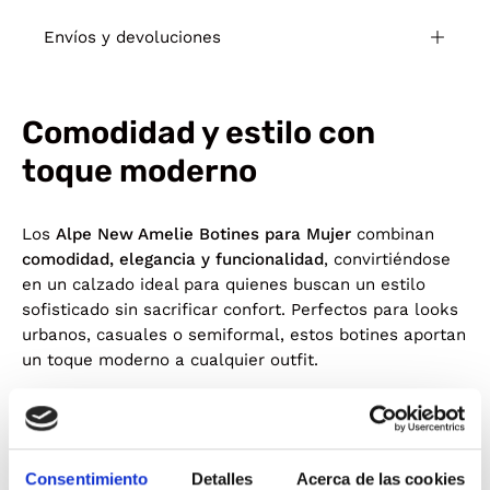
Envíos y devoluciones
Comodidad y estilo con
toque moderno
Los
Alpe New Amelie Botines para Mujer
combinan
comodidad, elegancia y funcionalidad
, convirtiéndose
en un calzado ideal para quienes buscan un estilo
sofisticado sin sacrificar confort. Perfectos para looks
urbanos, casuales o semiformal, estos botines aportan
un toque moderno a cualquier outfit.
Fabricados en
piel Baby Silk
, ofrecen una textura
suave y agradable al tacto, garantizando durabilidad y
confort durante todo el día. Su
tacón de 7 cm
aporta
altura sin comprometer la estabilidad, mientras que la
Consentimiento
Detalles
Acerca de las cookies