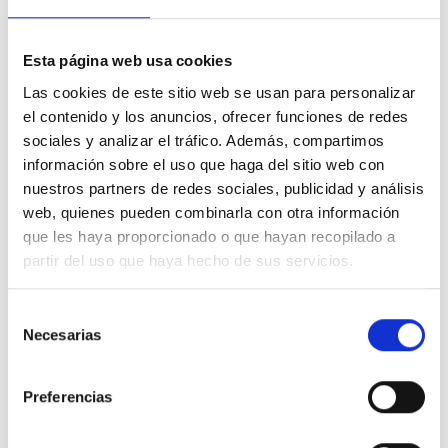
suela antideslizante
asegura seguridad en cada paso.
La
puntera redonda
y la
caña baja
hacen que estos
botines sean versátiles y fáciles de combinar con
Esta página web usa cookies
jeans, pantalones ajustados, faldas o vestidos.
Las cookies de este sitio web se usan para personalizar
el contenido y los anuncios, ofrecer funciones de redes
El
cierre mediante cremallera
facilita su calce y
sociales y analizar el tráfico. Además, compartimos
ajuste, aportando practicidad y un acabado cuidado al
diseño general. Las líneas limpias y la estética
información sobre el uso que haga del sitio web con
contemporánea reflejan la identidad de Alpe,
nuestros partners de redes sociales, publicidad y análisis
fusionando estilo y funcionalidad de manera
web, quienes pueden combinarla con otra información
equilibrada.
que les haya proporcionado o que hayan recopilado a
partir del uso que haya hecho de sus servicios.
Características destacadas:
Botines para mujer
fabricados en piel Baby Silk
,
Selección
suaves y duraderos.
Necesarias
de
Tacón de 7 cm
que combina estilo y estabilidad.
consentimiento
Suela antideslizante
para una pisada segura.
Preferencias
Puntera redonda
y
caña baja
para mayor
versatilidad.