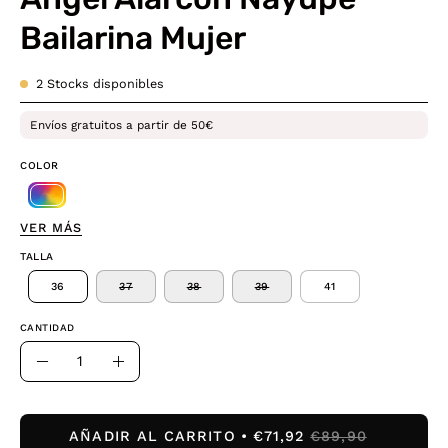
Bailarina Mujer
2
Stocks disponibles
Envíos gratuitos a partir de 50€
COLOR
VER MÁS
TALLA
36
37
38
39
41
CANTIDAD
Cantidad
Disminuir
Aumentar
la
la
cantidad
cantidad
AÑADIR AL CARRITO
€71,92
€89,90