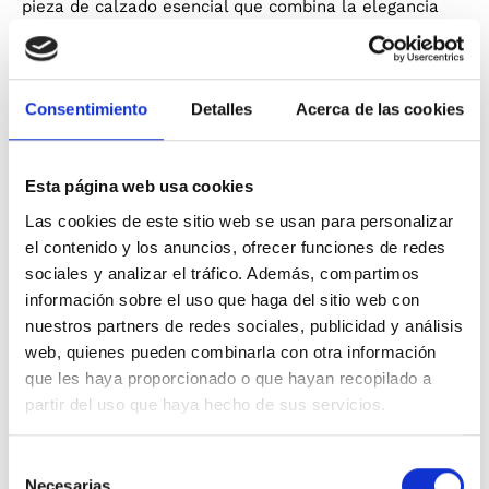
pieza de calzado esencial que combina la elegancia
clásica con una actitud contemporánea y atrevida.
Este modelo destaca por su silueta de punta fina, que
alarga visualmente la figura y aporta un aire refinado,
ideal tanto para eventos formales como para elevar un
Consentimiento
Detalles
Acerca de las cookies
conjunto diario de jeans y camisa.
La parte superior está confeccionada en un material
Esta página web usa cookies
de alta calidad con un llamativo estampado de
Las cookies de este sitio web se usan para personalizar
leopardo, que aporta personalidad y un toque de lujo a
el contenido y los anuncios, ofrecer funciones de redes
cualquier estilismo. Su diseño de escote cerrado y
sociales y analizar el tráfico. Además, compartimos
líneas limpias asegura un ajuste cómodo y seguro al
pie. En la base, cuenta con un pequeño tacón de
información sobre el uso que haga del sitio web con
bloque cuadrado en color sólido que proporciona la
nuestros partners de redes sociales, publicidad y análisis
elevación justa para mantener la comodidad durante
web, quienes pueden combinarla con otra información
todo el día, apoyado sobre una suela fina y flexible
que les haya proporcionado o que hayan recopilado a
que garantiza una pisada ligera y estable.
partir del uso que haya hecho de sus servicios.
Características destacadas:
Selección
Estampado animal de tendencia:
acabado con
Necesarias