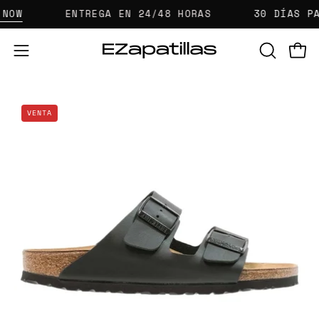
Saltar
OW
ENTREGA EN 24/48 HORAS
30 DÍAS PAR
al
contenido
Carr
Abrir
ABRIR
BARRA
menú
DE
de
Caja
Ca
BÚSQUE
navegación
VENTA
de
de
luz
lu
de
de
imagen
im
abierta
ab