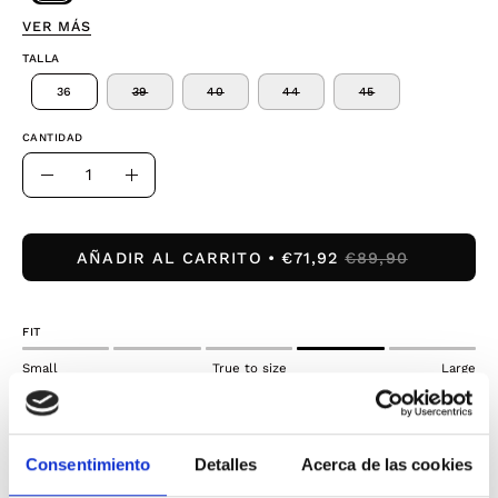
VER MÁS
TALLA
36
39
40
44
45
CANTIDAD
Cantidad
Disminuir
Aumentar
la
la
cantidad
cantidad
AÑADIR AL CARRITO
€71,92
€89,90
FIT
Small
True to size
Large
Envíos gratis* en pedidos superiores a 50€
¡Pruébatelo y si necesitas un cambio tienes 30 días
Consentimiento
Detalles
Acerca de las cookies
para devolverlo!