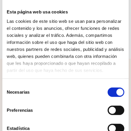
Envíos y devoluciones
Esta página web usa cookies
Birkenstock firma aquí una sandalia con doble correa y
Las cookies de este sitio web se usan para personalizar
hebilla para un bienestar incomparable. Muy agradable
el contenido y los anuncios, ofrecer funciones de redes
para llevar gracias a su suela anatómica de
sociales y analizar el tráfico. Además, compartimos
amortiguación. Ya ha celebrado sus 30 años y sigue tan
información sobre el uso que haga del sitio web con
cómoda como el primer día.
nuestros partners de redes sociales, publicidad y análisis
web, quienes pueden combinarla con otra información
que les haya proporcionado o que hayan recopilado a
partir del uso que haya hecho de sus servicios.
¡Completa el look!
Selección
Necesarias
de
consentimiento
Preferencias
Estadística