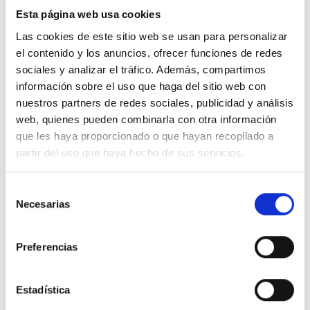
bañador proporciona una sensación agradable incluso
Esta página web usa cookies
después de salir del agua. Su
corte corto
favorece la
movilidad y aporta un estilo actual, mientras que
Las cookies de este sitio web se usan para personalizar
la
cintura elástica con cordón
garantiza un ajuste
el contenido y los anuncios, ofrecer funciones de redes
cómodo y personalizable durante todo el día.
sociales y analizar el tráfico. Además, compartimos
información sobre el uso que haga del sitio web con
El diseño se completa con el
logotipo de Champion
,
nuestros partners de redes sociales, publicidad y análisis
aportando un toque distintivo y reforzando el carácter
web, quienes pueden combinarla con otra información
deportivo de la prenda. Su versatilidad permite
que les haya proporcionado o que hayan recopilado a
combinarlo fácilmente con camisetas, polos o
partir del uso que haya hecho de sus servicios.
chanclas para un outfit veraniego completo.
Características destacadas:
Selección
Necesarias
de
Bañador corto para hombre de estilo deportivo.
consentimiento
Tejido ligero y cómodo, ideal para el verano.
Preferencias
Cintura elástica con cordón para un ajuste seguro y
regulable.
Corte corto que favorece la libertad de movimiento.
Estadística
Logotipo Champion que aporta identidad y estilo.