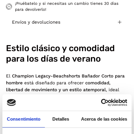
¡Pruébatelo y si necesitas un cambio tienes 30 días
para devolverlo!
Envíos y devoluciones
Estilo clásico y comodidad
para los días de verano
El
Champion Legacy-Beachshorts Bañador Corto para
hombre
está diseñado para ofrecer
comodidad,
libertad de movimiento y un estilo atemporal
, ideal
tanto para la playa como para la piscina. Su estética
deportiva y limpia lo convierte en una prenda
imprescindible para disfrutar del verano con un look
casual y funcional.
Consentimiento
Detalles
Acerca de las cookies
Confeccionado en
tejido ligero y de secado rápido
, este