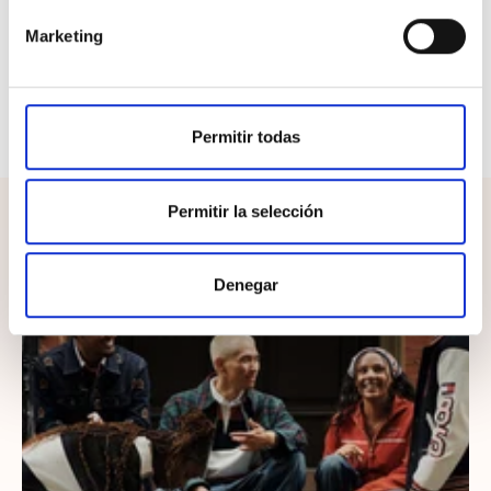
Marketing
Un bañador pensado para hombres que
buscan
comodidad, sencillez y estilo clásico
, perfecto
para disfrutar del agua y del verano con la confianza
de una marca icónica.
Permitir todas
Permitir la selección
¡Completa el look!
Denegar