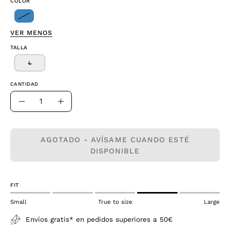
COLOR
VER MENOS
TALLA
L
CANTIDAD
Cantidad
Disminuir
Aumentar
la
la
cantidad
cantidad
AGOTADO - AVÍSAME CUANDO ESTÉ
DISPONIBLE
FIT
Small
True to size
Large
Envíos gratis* en pedidos superiores a 50€