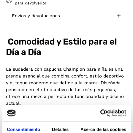
para devolverlo!
Envíos y devoluciones
Comodidad y Estilo para el
Día a Día
La
sudadera con capucha Champion para niña
es una
prenda esencial que combina confort, estilo deportivo
y el toque moderno que define a la marca. Diseñada
pensando en el ritmo activo de las más pequeñas,
ofrece una mezcla perfecta de funcionalidad y diseño
actual.
Confeccionada en un
tejido suave con interior
afelpado
, esta sudadera garantiza una sensación de
abrigo y suavidad durante todo el día, sin renunciar a
Consentimiento
Detalles
Acerca de las cookies