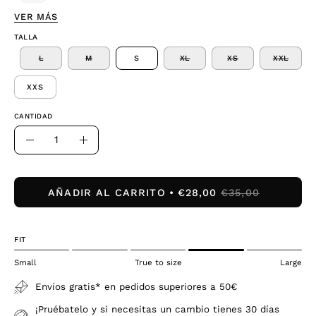
VER MÁS
TALLA
L
M
S
XL
XS
XXL
XXS
CANTIDAD
Cantidad
Disminuir
Aumentar
la
la
cantidad
cantidad
AÑADIR AL CARRITO
€28,00
€35,00
FIT
Small
True to size
Large
Envíos gratis* en pedidos superiores a 50€
¡Pruébatelo y si necesitas un cambio tienes 30 días