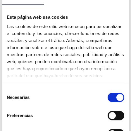
la libertad de movimiento. La
capucha fija
proporciona
protección adicional frente al viento o los cambios de
temperatura, ideal para el colegio, actividades al aire
Esta página web usa cookies
libre o momentos de ocio.
Las cookies de este sitio web se usan para personalizar
Características destacadas:
el contenido y los anuncios, ofrecer funciones de redes
sociales y analizar el tráfico. Además, compartimos
Interior afelpado cálido y cómodo
, ideal para el
información sobre el uso que haga del sitio web con
entretiempo o días frescos
nuestros partners de redes sociales, publicidad y análisis
Capucha sin cordones
, segura y práctica para niñas
web, quienes pueden combinarla con otra información
activas
que les haya proporcionado o que hayan recopilado a
Logotipo Champion bordado o estampado
, que
partir del uso que haya hecho de sus servicios.
aporta un toque icónico y moderno
Bolsillo tipo canguro
, funcional y perfecto para
Selección
calentar las manos o guardar pequeños objetos
Necesarias
de
Puños y cintura elásticos
, que ofrecen un ajuste
consentimiento
cómodo y duradero
Preferencias
Diseño versátil, fácil de combinar con leggings,
jeans o joggers