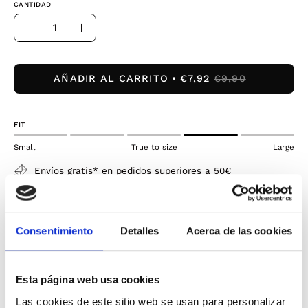
CANTIDAD
Cantidad
Disminuir
Aumentar
la
la
cantidad
cantidad
AÑADIR AL CARRITO
€7,92
€9,90
FIT
Small
True to size
Large
Envíos gratis* en pedidos superiores a 50€
¡Pruébatelo y si necesitas un cambio tienes 30 días
para devolverlo!
Consentimiento
Detalles
Acerca de las cookies
Envíos y devoluciones
Ambientador para zapatillas de Crep Protect. Gira la
Esta página web usa cookies
cápsula y le dejara un frescor y aroma en tus
Las cookies de este sitio web se usan para personalizar
zapatillas. Pack de dos cápsulas.