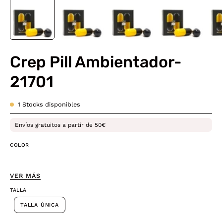
Crep Pill Ambientador-
21701
1
Stocks disponibles
Envíos gratuitos a partir de 50€
COLOR
VER MÁS
TALLA
TALLA ÚNICA