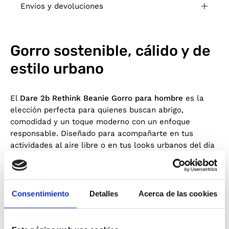
Envíos y devoluciones
Gorro sostenible, cálido y de
estilo urbano
El
Dare 2b Rethink Beanie Gorro para hombre
es la
elección perfecta para quienes buscan abrigo,
comodidad y un toque moderno con un enfoque
responsable. Diseñado para acompañarte en tus
actividades al aire libre o en tus looks urbanos del día
a día, combina practicidad, estética y materiales
respetuosos con el entorno.
Confeccionado en un
tejido suave y agradable al tacto
,
Consentimiento
Detalles
Acerca de las cookies
ofrece un nivel de calidez ideal para los meses fríos,
manteniendo la cabeza protegida sin renunciar al
confort. Su estructura de
punto elástico
proporciona