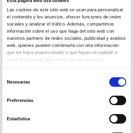
Esta página web usa cookies
un ajuste natural y seguro, adaptándose a diferentes
Las cookies de este sitio web se usan para personalizar
formas de cabeza sin presionar.
el contenido y los anuncios, ofrecer funciones de redes
Su diseño limpio y versátil facilita combinarlo con
sociales y analizar el tráfico. Además, compartimos
chaquetas, sudaderas o prendas técnicas,
información sobre el uso que haga del sitio web con
convirtiéndose en un básico imprescindible para la
nuestros partners de redes sociales, publicidad y análisis
temporada. En la parte frontal incorpora una
etiqueta
web, quienes pueden combinarla con otra información
minimalista con el logotipo Dare 2b
, que añade
que les haya proporcionado o que hayan recopilado a
autenticidad sin romper su estética sencilla.
partir del uso que haya hecho de sus servicios.
Características destacadas:
Selección
Tejido
cálido y suave
, pensado para climas fríos.
Necesarias
de
Construcción de
punto elástico
para un ajuste
consentimiento
cómodo y adaptable.
Preferencias
Diseño moderno y minimalista, perfecto para uso
urbano o outdoor.
Etiqueta con
logotipo Dare 2b
en la parte frontal.
Estadística
Enfoque
responsable
dentro de la línea Rethink.