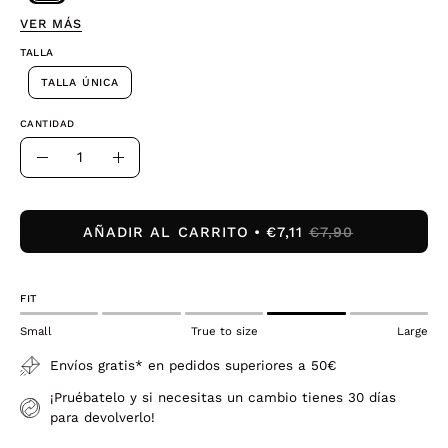
VER MÁS
TALLA
TALLA ÚNICA
CANTIDAD
Cantidad
Disminuir
Aumentar
la
la
cantidad
cantidad
AÑADIR AL CARRITO
€7,11
€7,90
FIT
Small
True to size
Large
Envíos gratis* en pedidos superiores a 50€
¡Pruébatelo y si necesitas un cambio tienes 30 días
para devolverlo!