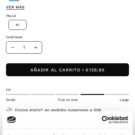
VER MÁS
TALLA
41
CANTIDAD
Cantidad
Disminuir
Aumentar
la
la
cantidad
cantidad
AÑADIR AL CARRITO
€129,90
FIT
Small
True to size
Large
Envíos gratis* en pedidos superiores a 50€
¡Pruébatelo y si necesitas un cambio tienes 30 días
para devolverlo!