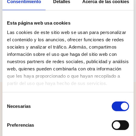
Consentimiento
Detalles
Acerca de las cookies
Envíos y devoluciones
Las Mythos Blushield Volo 2 son las zapatillas
Esta página web usa cookies
perfectas para corredores de pisada neutra que
Las cookies de este sitio web se usan para personalizar
quieren salir de lo tradicional. Con su pala de nylon air
el contenido y los anuncios, ofrecer funciones de redes
mesh y suprellsoft y las aplicaciones impresas en 3D,
sociales y analizar el tráfico. Además, compartimos
la plantilla anatómica extraíble de EVA antimpactos y
información sobre el uso que haga del sitio web con
la entresuela de elastano EVA expandida estampada
con tecnología Blushield por toda la superficie del pie,
nuestros partners de redes sociales, publicidad y análisis
las Volo 2 son las zapatillas que necesitas.
web, quienes pueden combinarla con otra información
que les haya proporcionado o que hayan recopilado a
partir del uso que haya hecho de sus servicios.
¡Completa el look!
Selección
Necesarias
de
consentimiento
Preferencias