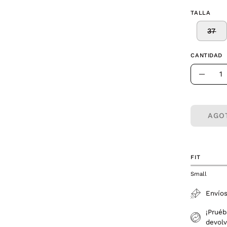
TALLA
37
CANTIDAD
Cantidad
Dismin
la
canti
AGO
FIT
Small
Envíos
¡Pruéb
devolv