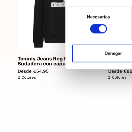
Selección
Necesarias
de
consentimiento
Denegar
Tommy Jeans Reg Flag Spray
Tommy Je
Sudadera con capucha Hombre
Sudadera
Desde €54,95
Desde €95
2 Colores
2 Colores