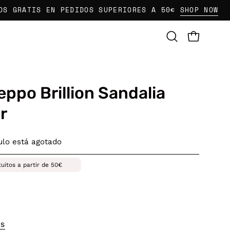
ATIS EN PEDIDOS SUPERIORES A 50€
SHOP NOW
E
CARRO AB
Abrir
barra
de
búsqueda
eppo Brillion Sandalia
r
culo está agotado
tuitos a partir de 50€
OS