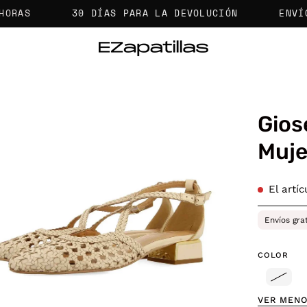
30 DÍAS PARA LA DEVOLUCIÓN
ENVÍOS GR
Gios
a
Muje
agen
El artí
erta
Envíos gra
COLOR
VER MEN