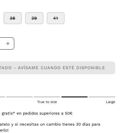
38
39
41
uir
Aumentar
la
dad
cantidad
TADO - AVÍSAME CUANDO ESTÉ DISPONIBLE
True to size
Large
 gratis* en pedidos superiores a 50€
atelo y si necesitas un cambio tienes 30 días para
erlo!