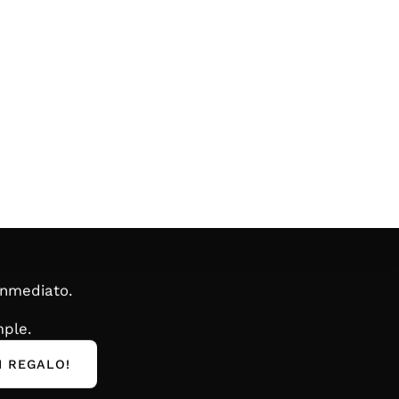
inmediato.
ple.
I REGALO!