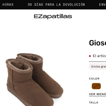
AS
30 DÍAS PARA LA DEVOLUCIÓN
ENVÍOS 
Gios
a
El artí
agen
Envíos gra
erta
COLOR
VER MEN
TALLA