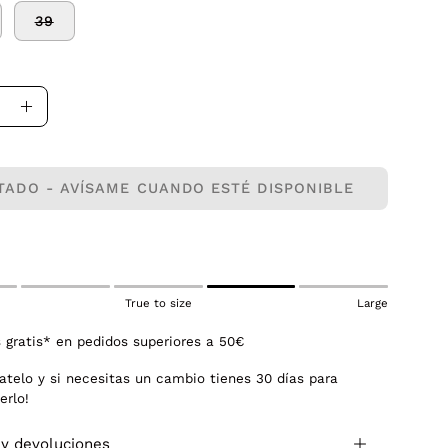
39
uir
Aumentar
la
dad
cantidad
TADO - AVÍSAME CUANDO ESTÉ DISPONIBLE
True to size
Large
 gratis* en pedidos superiores a 50€
atelo y si necesitas un cambio tienes 30 días para
erlo!
 y devoluciones