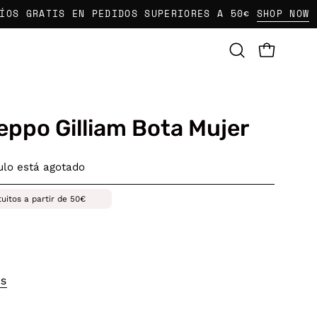
GRATIS EN PEDIDOS SUPERIORES A 50€
SHOP NOW
CARRO AB
Abrir
barra
de
búsqueda
eppo Gilliam Bota Mujer
culo está agotado
tuitos a partir de 50€
OS