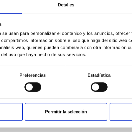
Detalles
s
b se usan para personalizar el contenido y los anuncios, ofrecer
s, compartimos información sobre el uso que haga del sitio web 
ans Essential Logo
 análisis web, quienes pueden combinarla con otra información q
 Mujer
r del uso que haya hecho de sus servicios.
,92
Preferencias
Estadística
Permitir la selección