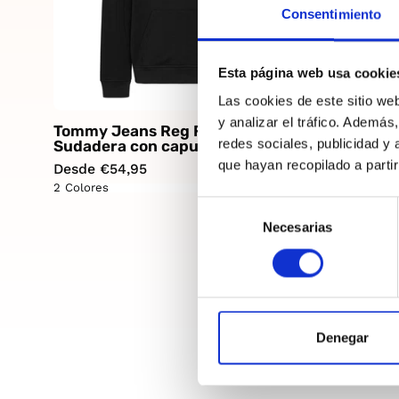
Consentimiento
Esta página web usa cookie
Las cookies de este sitio we
y analizar el tráfico. Ademá
Tommy Jeans Reg Flag Spray
Tommy Je
redes sociales, publicidad y
Sudadera con capucha Hombre
Sudadera
que hayan recopilado a parti
Desde €54,95
Desde €95
2 Colores
2 Colores
Selección
Necesarias
de
consentimiento
Denegar