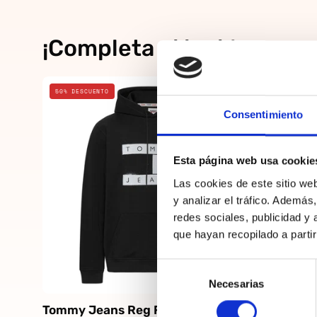
¡Completa el look!
Negro
50% DESCUENTO
20% DESCUE
Consentimiento
Esta página web usa cookie
Las cookies de este sitio we
y analizar el tráfico. Ademá
redes sociales, publicidad y
que hayan recopilado a parti
Selección
Necesarias
de
consentimiento
Tommy Jeans Reg Flag Spray
Tommy Je