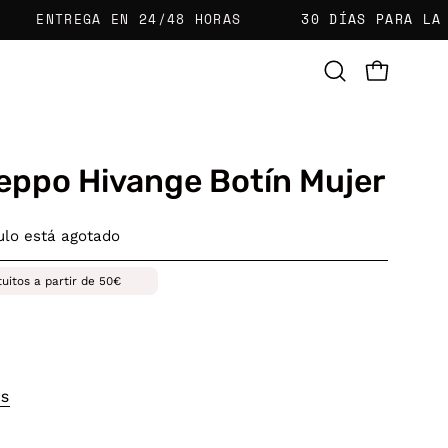
NTREGA EN 24/48 HORAS
30 DÍAS PARA LA DEVOL
CARRO AB
Abrir
barra
de
búsqueda
eppo Hivange Botín Mujer
culo está agotado
tuitos a partir de 50€
OS