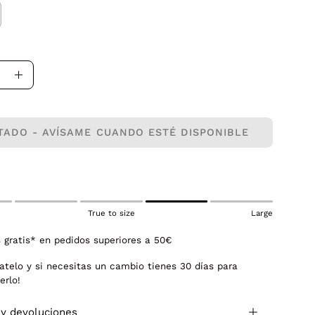
uir
Aumentar
la
dad
cantidad
TADO - AVÍSAME CUANDO ESTÉ DISPONIBLE
True to size
Large
 gratis* en pedidos superiores a 50€
atelo y si necesitas un cambio tienes 30 días para
erlo!
 y devoluciones