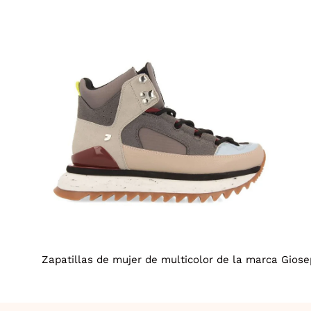
Caja
de
luz
de
imagen
abierta
Zapatillas de mujer de multicolor de la marca Giosep