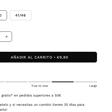
0
41/46
uir
Aumentar
la
dad
cantidad
AÑADIR AL CARRITO
€9,90
True to size
Large
 gratis* en pedidos superiores a 50€
atelo y si necesitas un cambio tienes 30 días para
erlo!