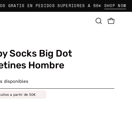
ATIS EN PEDIDOS SUPERIORES A 50€
SHOP NOW
E
CARRO AB
Abrir
barra
de
búsqueda
y Socks Big Dot
etines Hombre
s disponibles
tuitos a partir de 50€