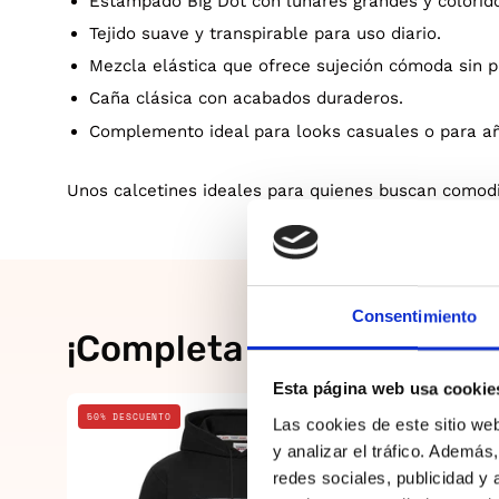
Estampado Big Dot con lunares grandes y colorid
Tejido suave y transpirable para uso diario.
Mezcla elástica que ofrece sujeción cómoda sin p
Caña clásica con acabados duraderos.
Complemento ideal para looks casuales o para aña
Unos calcetines ideales para quienes buscan comodid
Consentimiento
¡Completa el look!
Esta página web usa cookie
Negro
50% DESCUENTO
20% DESCUE
Las cookies de este sitio we
y analizar el tráfico. Ademá
redes sociales, publicidad y