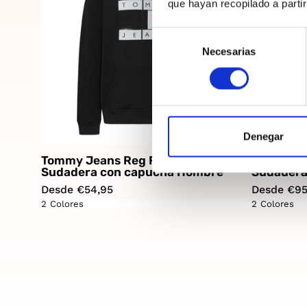
que hayan recopilado a parti
Selección
Necesarias
de
consentimiento
Denegar
Tommy Jeans Reg Flag Spray
Tommy Je
Sudadera con capucha Hombre
Sudadera
Desde €54,95
Desde €95
2 Colores
2 Colores