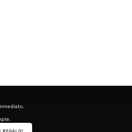
inmediato.
ple.
I REGALO!