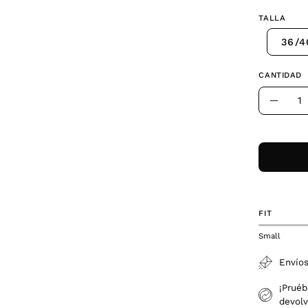
TALLA
36/4
CANTIDAD
Cantidad
Dismin
la
canti
FIT
Small
Envíos
¡Pruéb
devolv