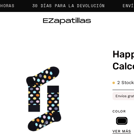
30 DÍAS PARA LA DEVOLUCIÓN
ENVÍOS GR
Happ
a
Calc
agen
2
Stock
erta
Envíos gra
COLOR
VER MÁS