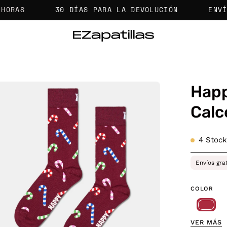
30 DÍAS PARA LA DEVOLUCIÓN
ENVÍOS GR
Happ
a
Calc
agen
4
Stock
erta
Envíos gra
COLOR
VER MÁS