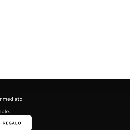
inmediato.
ple.
I REGALO!