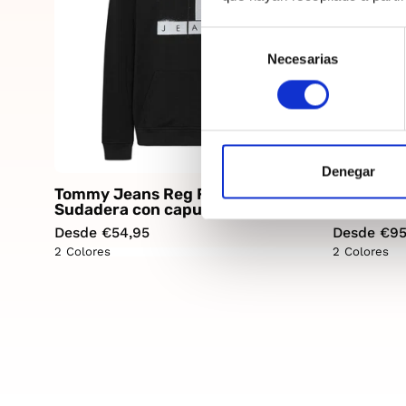
Selección
Necesarias
de
consentimiento
Denegar
Tommy Jeans Reg Flag Spray
Tommy Je
Sudadera con capucha Hombre
Sudadera
Desde €54,95
Desde €95
2 Colores
2 Colores