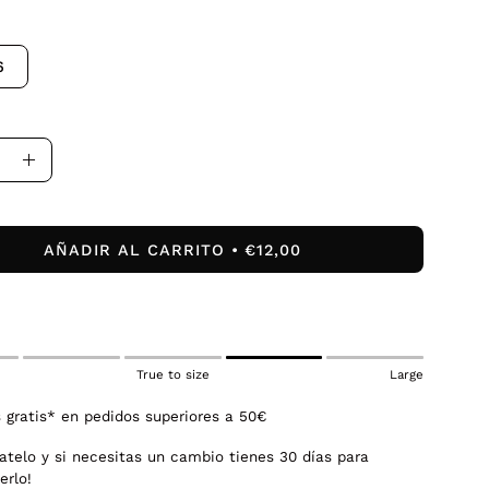
6
uir
Aumentar
la
dad
cantidad
AÑADIR AL CARRITO
€12,00
True to size
Large
 gratis* en pedidos superiores a 50€
atelo y si necesitas un cambio tienes 30 días para
erlo!