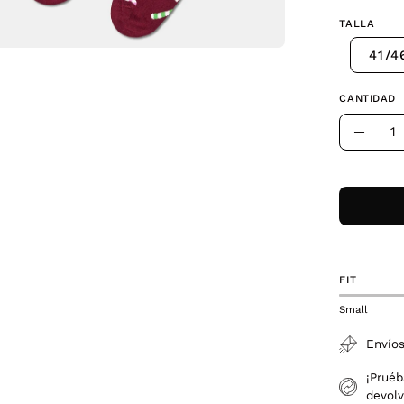
TALLA
41/4
CANTIDAD
Cantidad
Dismin
la
canti
FIT
Small
Envíos
¡Pruéb
devolv