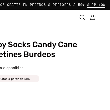
ATIS EN PEDIDOS SUPERIORES A 50€
SHOP NOW
E
CARRO AB
Abrir
barra
de
búsqueda
y Socks Candy Cane
etines Burdeos
s disponibles
tuitos a partir de 50€