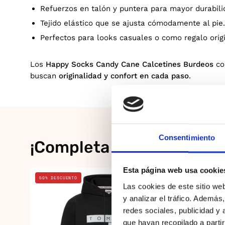
Refuerzos en talón y puntera para mayor durabili
Tejido elástico que se ajusta cómodamente al pie.
Perfectos para looks casuales o como regalo origi
Los
Happy Socks Candy Cane Calcetines Burdeos
co
buscan
originalidad y confort en cada paso
.
Consentimiento
¡Completa el look!
Esta página web usa cookie
Negro
50% DESCUENTO
20% DESCUE
Las cookies de este sitio we
y analizar el tráfico. Ademá
redes sociales, publicidad y
que hayan recopilado a parti