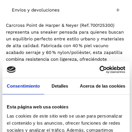
Envíos y devoluciones
Carcross Point de Harper & Neyer (Ref. 700125300)
representa una sneaker pensada para quienes buscan
un equilibrio perfecto entre estilo urbano y materiales
de alta calidad. Fabricada con 40 % piel vacuno
acabado serraje y 60 % nylon/poliéster, esta zapatilla
combina resistencia con ligereza, ofreciéndote
durabilidad sin sacrificar comodidad.
Color Raw que realza cualquier outfit: tono oscuro
sobrio, versátil, ideal para jeans, joggers o pantalones
Consentimiento
Detalles
Acerca de las cookies
chinos. Diseño con líneas limpias y detalles
diferenciados que transmiten carácter; piel serraje
aporta textura premium y nylon/poliéster asegura
ventilación y menor peso. Su horma está diseñada
Esta página web usa cookies
para adaptarse bien al pie, brindando soporte en el
Las cookies de este sitio web se usan para personalizar
talón y comodidad en la puntera, lo que reduce
el contenido y los anuncios, ofrecer funciones de redes
posibles roces incluso tras largas caminatas.
sociales y analizar el tráfico. Además, compartimos