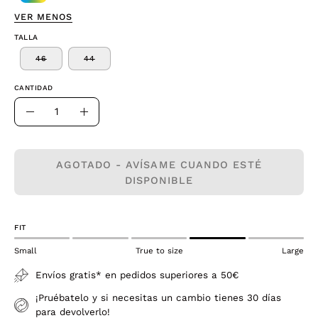
VER MENOS
TALLA
46
44
CANTIDAD
Cantidad
Disminuir
Aumentar
la
la
cantidad
cantidad
AGOTADO - AVÍSAME CUANDO ESTÉ
DISPONIBLE
FIT
Small
True to size
Large
Envíos gratis* en pedidos superiores a 50€
¡Pruébatelo y si necesitas un cambio tienes 30 días
para devolverlo!