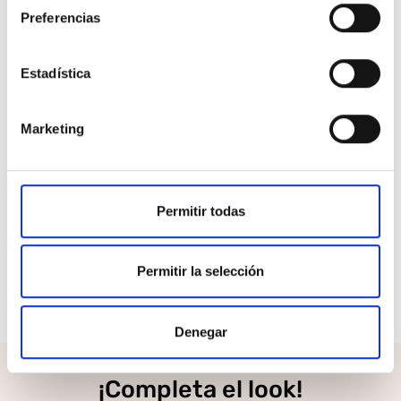
terrenos mixtos y resbaladizos.
Preferencias
Protección reforzada:
Puntera y talón con
protecciones sintéticas que aumentan la seguridad
Estadística
y la vida útil del calzado.
Amortiguación reactiva:
Entresuela de EVA que
proporciona un soporte suave y una absorción de
Marketing
impactos equilibrada.
Ajuste ergonómico:
Sistema de cordones que
permite una sujeción personalizada para evitar
Permitir todas
movimientos internos del pie.
Desafía tus propios límites y conquista la naturaleza
Permitir la selección
con la tecnología y seguridad que solo Hi-Tec puede
ofrecerte en cada kilómetro.
Denegar
¡Completa el look!