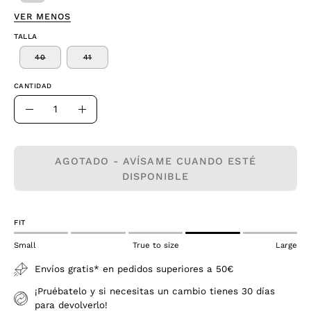
VER MENOS
TALLA
40
41
CANTIDAD
Cantidad
Disminuir
Aumentar
la
la
cantidad
cantidad
AGOTADO - AVÍSAME CUANDO ESTÉ
DISPONIBLE
FIT
Small
True to size
Large
Envíos gratis* en pedidos superiores a 50€
¡Pruébatelo y si necesitas un cambio tienes 30 días
para devolverlo!