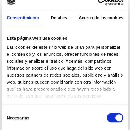
Construida con una parte superior de malla técnica
altamente transpirable y refuerzos sintéticos, esta
Consentimiento
Detalles
Acerca de las cookies
zapatilla garantiza una ventilación óptima y una
durabilidad superior contra la abrasión del entorno
natural. La suela de caucho de doble densidad destaca
Esta página web usa cookies
por su agresivo patrón de tracción, ofreciendo un
Las cookies de este sitio web se usan para personalizar
agarre excepcional tanto en ascensos rocosos como en
el contenido y los anuncios, ofrecer funciones de redes
descensos con terreno suelto. Además, cuenta con una
sociales y analizar el tráfico. Además, compartimos
puntera reforzada que protege el pie contra impactos
información sobre el uso que haga del sitio web con
accidentales de piedras o raíces, asegurando una
nuestros partners de redes sociales, publicidad y análisis
pisada firme y protegida en todo momento.
web, quienes pueden combinarla con otra información
Puntos clave:
que les haya proporcionado o que hayan recopilado a
partir del uso que haya hecho de sus servicios.
Malla técnica transpirable:
Mantiene los pies
frescos y secos incluso en jornadas de alta
Selección
intensidad bajo el sol.
Necesarias
de
Suela de alta tracción:
Diseño de tacos
consentimiento
multidireccionales para una adherencia superior en