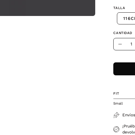
TALLA
116
CANTIDAD
Cantidad
Dismin
la
canti
FIT
Small
Envíos
¡Pruéb
devolv