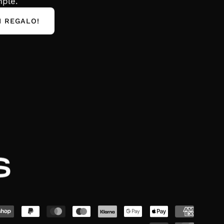
ple.
I REGALO!