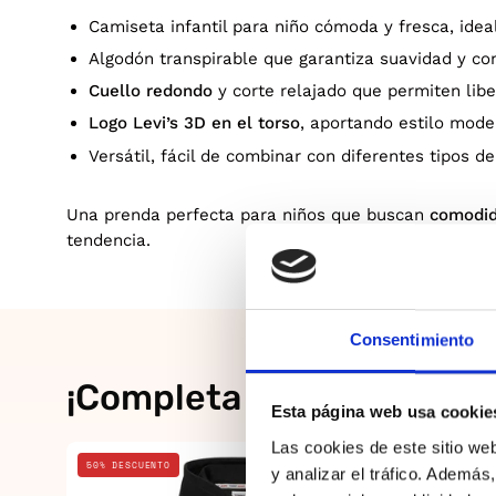
Camiseta infantil para niño cómoda y fresca, ideal
Algodón transpirable que garantiza suavidad y co
Cuello redondo
y corte relajado que permiten lib
Logo Levi’s 3D en el torso
, aportando estilo moder
Versátil, fácil de combinar con diferentes tipos d
Una prenda perfecta para niños que buscan
comodida
tendencia.
Consentimiento
¡Completa el look!
Esta página web usa cookie
Las cookies de este sitio we
Negro
50% DESCUENTO
20% DESCUE
y analizar el tráfico. Ademá