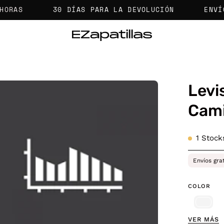
30 DÍAS PARA LA DEVOLUCIÓN
ENVÍOS GR
Levi
a
Cami
agen
1
Stocks
erta
Envíos gra
COLOR
VER MÁS