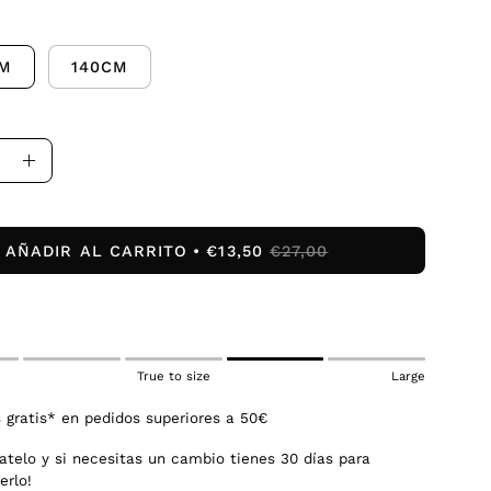
CM
140CM
uir
Aumentar
la
dad
cantidad
AÑADIR AL CARRITO
€13,50
€27,00
True to size
Large
 gratis* en pedidos superiores a 50€
atelo y si necesitas un cambio tienes 30 días para
erlo!