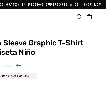
ATIS EN PEDIDOS SUPERIORES A 50€
SHOP NOW
E
CARRO AB
Abrir
barra
de
búsqueda
s Sleeve Graphic T-Shirt
seta Niño
 disponibles
tuitos a partir de 50€