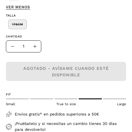
VER MENOS
TALLA
176CM
CANTIDAD
Cantidad
Disminuir
Aumentar
la
la
cantidad
cantidad
AGOTADO - AVÍSAME CUANDO ESTÉ
DISPONIBLE
FIT
Small
True to size
Large
Envíos gratis* en pedidos superiores a 50€
¡Pruébatelo y si necesitas un cambio tienes 30 días
para devolverlo!