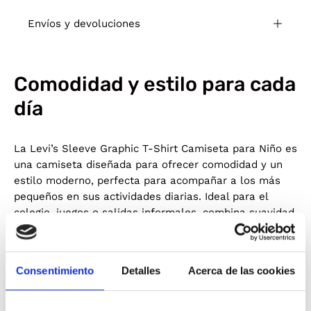
Envíos y devoluciones
Comodidad y estilo para cada
día
La Levi’s Sleeve Graphic T‑Shirt Camiseta para Niño es
una camiseta diseñada para ofrecer comodidad y un
estilo moderno, perfecta para acompañar a los más
pequeños en sus actividades diarias. Ideal para el
colegio, juegos o salidas informales, combina suavidad,
libertad de movimiento y el reconocido estilo de Levi’s.
Confeccionada en algodón suave y transpirable, esta
camiseta proporciona confort desde el primer uso,
Consentimiento
Detalles
Acerca de las cookies
cuidando la piel delicada de los niños y permitiendo
llevarla durante largas horas sin molestias. Su cuello
redondo y corte relajado facilitan la movilidad natural,