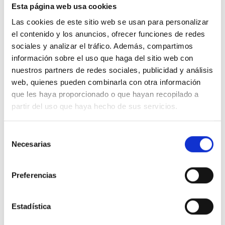
Esta página web usa cookies
ideal para correr, jugar o realizar actividades
cotidianas con total libertad.
Las cookies de este sitio web se usan para personalizar
El diseño destaca por su logo Levi’s en el torso, que
el contenido y los anuncios, ofrecer funciones de redes
aporta un toque moderno y distintivo, convirtiendo la
sociales y analizar el tráfico. Además, compartimos
prenda en un elemento de estilo dentro del armario
información sobre el uso que haga del sitio web con
infantil. Este detalle icónico permite combinarla
nuestros partners de redes sociales, publicidad y análisis
fácilmente con jeans, shorts o pantalones casuales,
web, quienes pueden combinarla con otra información
creando looks juveniles, urbanos o deportivos con
que les haya proporcionado o que hayan recopilado a
facilidad.
partir del uso que haya hecho de sus servicios.
Características destacadas:
Camiseta infantil para niño cómoda y fresca, ideal para
Selección
uso diario.
Necesarias
de
Algodón transpirable que garantiza suavidad y confort
consentimiento
prolongado.
Cuello redondo y corte relajado que permiten libertad
Preferencias
de movimiento.
Logo Levi’s en el torso, aportando estilo moderno y
distintivo.
Estadística
Versátil, fácil de combinar con diferentes tipos de