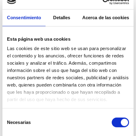
impecable durante toda la jornada.
Confeccionada íntegramente en algodón de alta
Consentimiento
Detalles
Acerca de las cookies
calidad, esta camiseta destaca por su suavidad
excepcional al contacto con la piel y una
transpirabilidad superior. La resistencia de sus fibras
Esta página web usa cookies
naturales garantiza que la prenda conserve su forma y
Las cookies de este sitio web se usan para personalizar
color original tras múltiples lavados. El detalle
el contenido y los anuncios, ofrecer funciones de redes
distintivo lo aporta el discreto logotipo "Housemark"
sociales y analizar el tráfico. Además, compartimos
bordado en el pecho, un sello de autenticidad que
información sobre el uso que haga del sitio web con
rinde homenaje a la rica herencia de Levi s y aporta un
nuestros partners de redes sociales, publicidad y análisis
toque de sofisticación minimalista a tu vestuario
web, quienes pueden combinarla con otra información
diario.
que les haya proporcionado o que hayan recopilado a
Puntos clave:
partir del uso que haya hecho de sus servicios.
Algodón premium:
Tejido natural que proporciona
una suavidad y frescura excepcionales durante todo
Selección
Necesarias
el día.
de
consentimiento
Cuello redondo reforzado:
Diseño clásico pensado