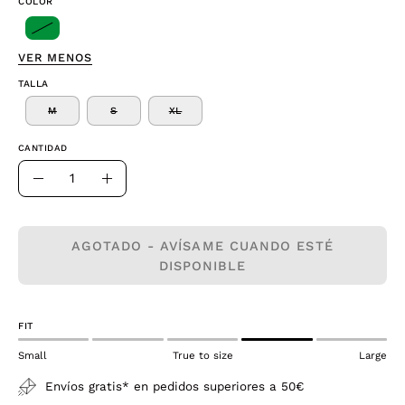
COLOR
VER MENOS
TALLA
M
S
XL
CANTIDAD
Cantidad
Disminuir
Aumentar
la
la
cantidad
cantidad
AGOTADO - AVÍSAME CUANDO ESTÉ
DISPONIBLE
FIT
Small
True to size
Large
Envíos gratis* en pedidos superiores a 50€