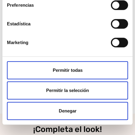
para ofrecer durabilidad y evitar deformaciones con
Preferencias
el uso.
Logotipo bordado:
El icónico Housemark de Levi s
Estadística
en el pecho como garantía de estilo y calidad
original.
Corte estándar:
Ajuste equilibrado que combina
Marketing
comodidad y una silueta moderna y versátil.
Fácil mantenimiento:
Materiales seleccionados para
resistir el ritmo del día a día manteniendo un
aspecto impecable.
Permitir todas
Reivindica la sencillez del mejor diseño con una
Permitir la selección
prenda creada para acompañarte en cada momento
con el sello inconfundible de Levi s.
Denegar
¡Completa el look!