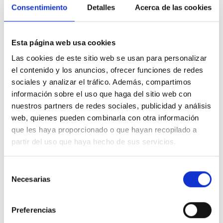
lana merino también ofrece
propiedades
Consentimiento
Detalles
Acerca de las cookies
termorreguladoras
, manteniendo la temperatura ideal
del cuerpo y evitando la sudoración excesiva durante
el ejercicio.
Esta página web usa cookies
Las cookies de este sitio web se usan para personalizar
El color
gris neutro
aporta versatilidad y combina
el contenido y los anuncios, ofrecer funciones de redes
fácilmente con cualquier prenda deportiva o casual,
sociales y analizar el tráfico. Además, compartimos
desde chaquetas técnicas hasta abrigos urbanos.
información sobre el uso que haga del sitio web con
Además, su confección duradera asegura que el cuello
tubular mantenga forma, textura y color tras múltiples
nuestros partners de redes sociales, publicidad y análisis
usos y lavados, convirtiéndolo en un accesorio
web, quienes pueden combinarla con otra información
confiable y práctico.
que les haya proporcionado o que hayan recopilado a
partir del uso que haya hecho de sus servicios.
Características principales:
Lurbel Merino Neckwarmer Unisex en color gris.
Selección
Necesarias
de
Lana merino suave, cálida y transpirable.
consentimiento
Diseño unisex que se adapta a cualquier silueta.
Preferencias
Propiedades termorreguladoras y resistente a
olores.