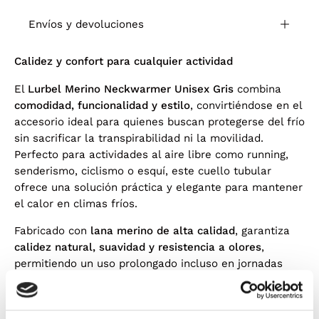
Envíos y devoluciones
Calidez y confort para cualquier actividad
El
Lurbel Merino Neckwarmer Unisex Gris
combina
comodidad, funcionalidad y estilo
, convirtiéndose en el
accesorio ideal para quienes buscan protegerse del frío
sin sacrificar la transpirabilidad ni la movilidad.
Perfecto para actividades al aire libre como running,
senderismo, ciclismo o esquí, este cuello tubular
ofrece una solución práctica y elegante para mantener
el calor en climas fríos.
Fabricado con
lana merino de alta calidad
, garantiza
calidez natural, suavidad y resistencia a olores
,
permitiendo un uso prolongado incluso en jornadas
intensas. Su
diseño unisex y ajustable
se adapta a
cualquier silueta, proporcionando un ajuste cómodo
que no restringe el movimiento ni la respiración. La