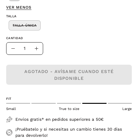
VER MENOS
TALLA
TALLA ÚNICA
CANTIDAD
Cantidad
Disminuir
Aumentar
la
la
cantidad
cantidad
AGOTADO - AVÍSAME CUANDO ESTÉ
DISPONIBLE
FIT
Small
True to size
Large
Envíos gratis* en pedidos superiores a 50€
¡Pruébatelo y si necesitas un cambio tienes 30 días
para devolverlo!