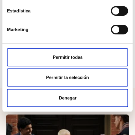
Versátil y fácil de combinar con ropa deportiva o
Estadística
casual.
Prenda duradera que mantiene forma y color tras
Marketing
múltiples usos.
El
Lurbel Merino Neckwarmer Unisex Gris
combina
calidez, comodidad y funcionalidad
, siendo la elección
Permitir todas
perfecta para quienes buscan un accesorio confiable y
elegante que proteja del frío en cualquier actividad al
aire libre.
Permitir la selección
Denegar
¡Completa el look!