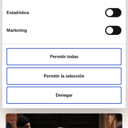
diario.
Suela ligera con buena tracción
para mayor
Estadística
estabilidad.
Diseño abierto que favorece la ventilación del pie.
Marketing
Perfectas para verano, juegos, paseos y actividades
al aire libre.
Un calzado ideal para niños y niñas activos que
Permitir todas
necesitan
comodidad, practicidad y seguridad
, con un
diseño pensado para acompañarlos en todas sus
aventuras estivales.
Permitir la selección
Denegar
¡Completa el look!