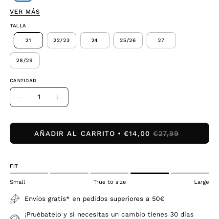
VER MÁS
TALLA
21
22/23
24
25/26
27
28/29
CANTIDAD
Cantidad
Disminuir
Aumentar
la
la
cantidad
cantidad
AÑADIR AL CARRITO
€14,00
€27,99
FIT
Small
True to size
Large
Envíos gratis* en pedidos superiores a 50€
¡Pruébatelo y si necesitas un cambio tienes 30 días