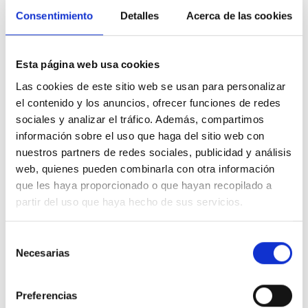
estable incluso tras un uso prolongado. La
suela ligera
Consentimiento
Detalles
Acerca de las cookies
ofrece buena amortiguación y tracción, ayudando a
que niños y niñas caminen y jueguen con mayor
seguridad sobre distintas superficies como asfalto,
Esta página web usa cookies
arena o césped.
Las cookies de este sitio web se usan para personalizar
Incorporan
cierre mediante cintas de velcro
, lo que
el contenido y los anuncios, ofrecer funciones de redes
facilita un calce rápido y sencillo, permitiendo además
sociales y analizar el tráfico. Además, compartimos
un ajuste personalizado al pie. Este sistema es ideal
información sobre el uso que haga del sitio web con
para fomentar la autonomía de los niños y garantizar
nuestros partners de redes sociales, publicidad y análisis
una correcta sujeción durante el movimiento. El diseño
web, quienes pueden combinarla con otra información
abierto favorece la ventilación, manteniendo los pies
que les haya proporcionado o que hayan recopilado a
frescos en los días más calurosos.
partir del uso que haya hecho de sus servicios.
Características destacadas:
Selección
Sandalias para niños y niñas cómodas y ligeras.
Necesarias
de
Cierre mediante cintas de velcro
para un ajuste fácil
consentimiento
y seguro.
Preferencias
Materiales resistentes y flexibles, ideales para uso