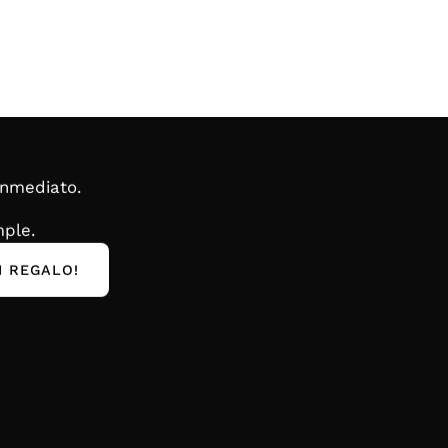
inmediato.
ple.
I REGALO!