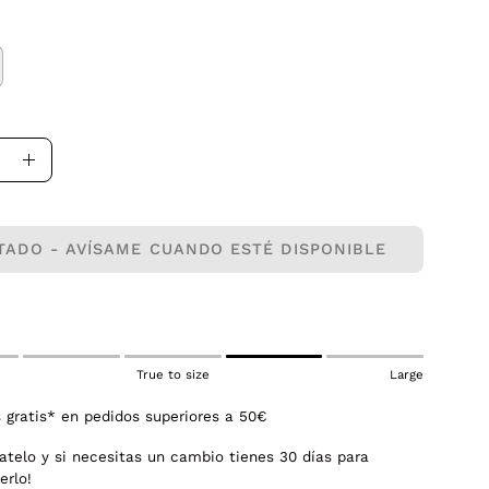
uir
Aumentar
la
dad
cantidad
TADO - AVÍSAME CUANDO ESTÉ DISPONIBLE
True to size
Large
 gratis* en pedidos superiores a 50€
atelo y si necesitas un cambio tienes 30 días para
erlo!