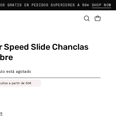
ATIS EN PEDIDOS SUPERIORES A 50€
SHOP NOW
E
CARRO AB
Abrir
barra
de
búsqueda
r Speed Slide Chanclas
bre
culo está agotado
tuitos a partir de 50€
OS