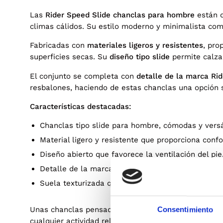
Las
Rider Speed Slide chanclas para hombre
están d
climas cálidos. Su estilo moderno y minimalista comb
Fabricadas con
materiales ligeros y resistentes
, pro
superficies secas. Su
diseño tipo slide
permite calzar
El conjunto se completa con
detalle de la marca Rid
resbalones, haciendo de estas chanclas una opción 
Características destacadas:
Chanclas tipo slide para hombre, cómodas y versá
Material ligero y resistente que proporciona con
Diseño abierto que favorece la ventilación del pie
Detalle de la marca Rider que aporta estilo recon
Suela texturizada que mejora la tracción y seguri
Unas chanclas pensadas para hombres que buscan
Consentimiento
cualquier actividad relajada al aire libre.