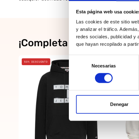
Esta página web usa cookie
Las cookies de este sitio we
y analizar el tráfico. Ademá
redes sociales, publicidad y
¡Completa el look!
que hayan recopilado a parti
Selección
Negro
50% DESCUENTO
20% DESCUE
Necesarias
de
consentimiento
Denegar