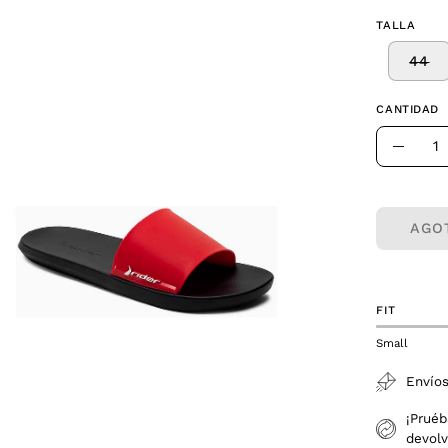
TALLA
44
a
CANTIDAD
Cantidad
Dismin
la
agen
canti
erta
AGO
FIT
Small
Envíos
¡Pruéb
devolv