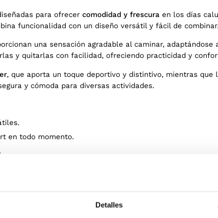
iseñadas para ofrecer
comodidad y frescura
en los días calu
ina funcionalidad con un diseño versátil y fácil de combinar
porcionan una sensación agradable al caminar, adaptándose a
las y quitarlas con facilidad, ofreciendo practicidad y conf
er
, que aporta un toque deportivo y distintivo, mientras que 
segura y cómoda para diversas actividades.
tiles.
fort en todo momento.
.
ocible.
dad al caminar.
comodidad, practicidad y estilo casual
, perfectas para acompa
Detalles