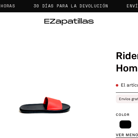
30 DÍAS PARA LA DEVOLUCIÓN
ENVÍOS GR
Ride
a
Hom
agen
El artí
erta
Envíos gra
COLOR
VER MEN