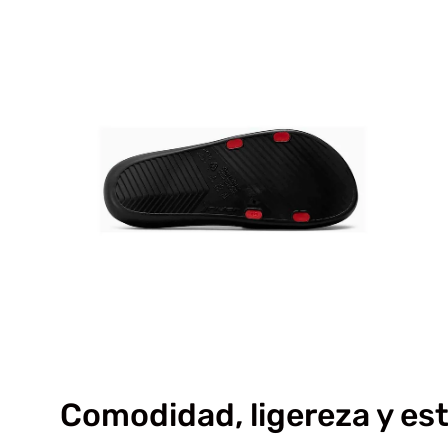
Caja
de
luz
de
imagen
abierta
Comodidad, ligereza y est