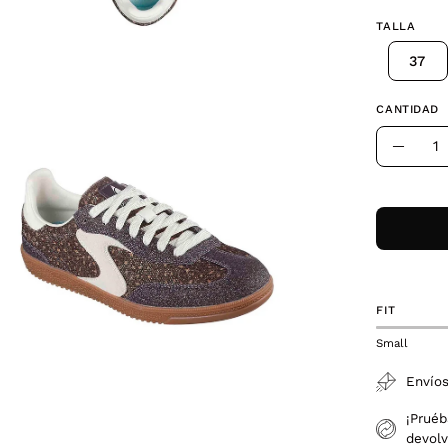
TALLA
37
a
CANTIDAD
Cantidad
Dismin
la
agen
canti
erta
FIT
Small
Envíos
¡Pruéb
devolv