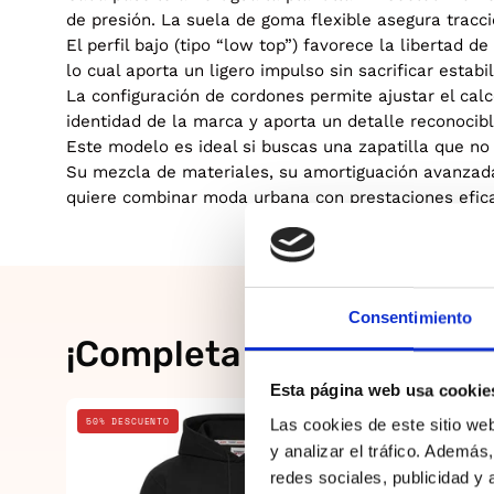
de presión. La suela de goma flexible asegura tracció
El perfil bajo (tipo “low top”) favorece la libertad d
lo cual aporta un ligero impulso sin sacrificar estabi
La configuración de cordones permite ajustar el calc
identidad de la marca y aporta un detalle reconocibl
Este modelo es ideal si buscas una zapatilla que no
Su mezcla de materiales, su amortiguación avanzada
quiere combinar moda urbana con prestaciones efic
Consentimiento
¡Completa el look!
Esta página web usa cookie
Negro
50% DESCUENTO
20% DESCUE
Las cookies de este sitio we
y analizar el tráfico. Ademá
redes sociales, publicidad y