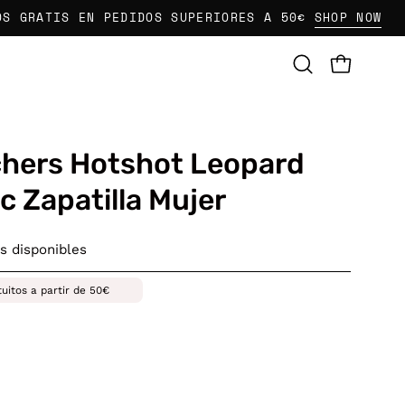
TIS EN PEDIDOS SUPERIORES A 50€
SHOP NOW
E
CARRO AB
Abrir
barra
de
búsqueda
hers Hotshot Leopard
c Zapatilla Mujer
s disponibles
tuitos a partir de 50€