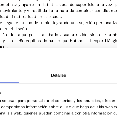
n eficaz y agarre en distintos tipos de superficie, a la vez q
e movimiento y versatilidad a la hora de combinar con distinto
lidad ni naturalidad en la pisada.
e según el ancho de tu pie, logrando una sujeción personalizad
e en el diseño.
 sólo destaque por su acabado visual atrevido, sino que tam
 y su diseño equilibrado hacen que Hotshot – Leopard Magic 
aces.
Detalles
s
Blanco
NTO
b se usan para personalizar el contenido y los anuncios, ofrecer
s, compartimos información sobre el uso que haga del sitio web 
 análisis web, quienes pueden combinarla con otra información q