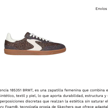
a
Envíos
agen
erta
encia 185351 BRMT, es una zapatilla femenina que combina e
ético, textil y piel, lo que aporta durabilidad, estructura y 
rposiciones discretas que realzan la estética sin saturar el
ry Foam®, tecnología propia de Skechers que ofrece adaptabil