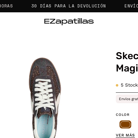
30 DÍAS PARA LA DEVOLUCIÓN
ENVÍOS GRA
Skec
a
Magi
agen
5
Stock
erta
Envíos gra
COLOR
VER MÁS