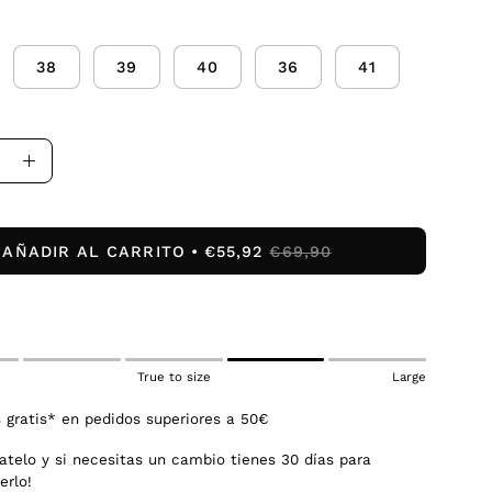
38
39
40
36
41
uir
Aumentar
la
dad
cantidad
AÑADIR AL CARRITO
€55,92
€69,90
True to size
Large
 gratis* en pedidos superiores a 50€
atelo y si necesitas un cambio tienes 30 días para
erlo!