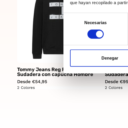
que hayan recopilado a parti
Selección
Necesarias
de
consentimiento
Denegar
Tommy Jeans Reg Flag Spray
Tommy Je
Sudadera con capucha Hombre
Sudadera
Desde €54,95
Desde €95
2 Colores
2 Colores