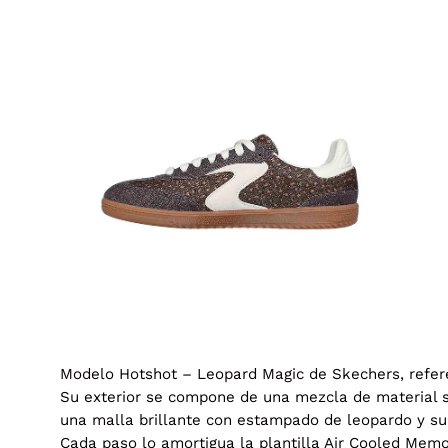
Caja
Caj
de
de
luz
luz
de
de
imagen
im
abierta
abi
Modelo Hotshot – Leopard Magic de Skechers, refer
Su exterior se compone de una mezcla de material sint
una malla brillante con estampado de leopardo y supe
Cada paso lo amortigua la plantilla Air Cooled Memo