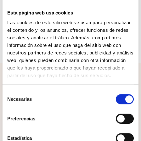
Envíos y devoluciones
Esta página web usa cookies
Las cookies de este sitio web se usan para personalizar
Las chanclas The North Face Base Camp III no te se
el contenido y los anuncios, ofrecer funciones de redes
formarán ampollas gracias a la tira de espuma y a la
sociales y analizar el tráfico. Además, compartimos
malla cómoda incorporada. Además, la suela
información sobre el uso que haga del sitio web con
texturizada es ideal para llevarlas a la piscina.
nuestros partners de redes sociales, publicidad y análisis
web, quienes pueden combinarla con otra información
que les haya proporcionado o que hayan recopilado a
partir del uso que haya hecho de sus servicios.
¡Completa el look!
Selección
Necesarias
de
consentimiento
Preferencias
Estadística