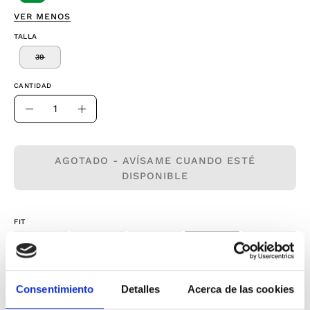
VER MENOS
TALLA
39
CANTIDAD
Cantidad
Disminuir
Aumentar
la
la
cantidad
cantidad
AGOTADO - AVÍSAME CUANDO ESTÉ
DISPONIBLE
FIT
Small
True to size
Large
Envíos gratis* en pedidos superiores a 50€
Consentimiento
Detalles
Acerca de las cookies
¡Pruébatelo y si necesitas un cambio tienes 30 días
para devolverlo!