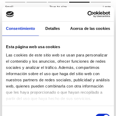
Small
True to size
Large
Envíos gratis* en pedidos superiores a 50€
¡Pruébatelo y si necesitas un cambio tienes 30 días
Consentimiento
Detalles
Acerca de las cookies
para devolverlo!
Envíos y devoluciones
Esta página web usa cookies
La chaqueta The North Face Diablo Down dispone de
Las cookies de este sitio web se usan para personalizar
un relleno de plumón de 700 cuins, obtenido de forma
el contenido y los anuncios, ofrecer funciones de redes
ética, ofrece una calidez incomparable de manera
sociales y analizar el tráfico. Además, compartimos
inmediata. Además, dispone de puños elásticos y bajo
información sobre el uso que haga del sitio web con
ajustable, lo cual garantiza la retención del calor
nuestros partners de redes sociales, publicidad y análisis
corporal. Y, por si fuera poco, es además muy
web, quienes pueden combinarla con otra información
resistente, ya que está confeccionado en un tejido
que les haya proporcionado o que hayan recopilado a
antidesgarros. Los tejidos ligeros ayudan a regular la
partir del uso que haya hecho de sus servicios.
temperatura corporal para estar siempre cómodo y el
tejido de secado rápido expulsa la humedad a la
Selección
superficie para que se evapore.