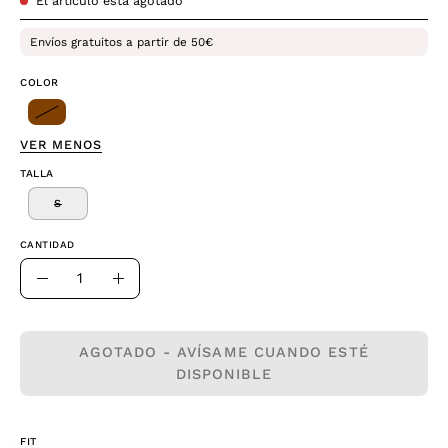
El artículo está agotado
Envíos gratuitos a partir de 50€
COLOR
VER MENOS
TALLA
S
CANTIDAD
Cantidad
Disminuir
Aumentar
la
la
cantidad
cantidad
AGOTADO - AVÍSAME CUANDO ESTÉ
DISPONIBLE
FIT