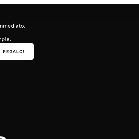
inmediato.
ple.
I REGALO!