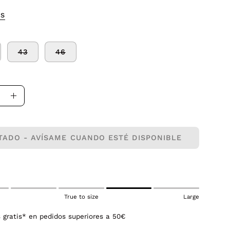
OS
43
46
uir
Aumentar
la
dad
cantidad
TADO - AVÍSAME CUANDO ESTÉ DISPONIBLE
True to size
Large
 gratis* en pedidos superiores a 50€