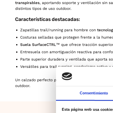
transpirables
, aportando soporte y ventilación sin s
distintos tipos de uso outdoor.
Características destacadas:
Zapatillas trail/running para hombre con
tecnolo
Costuras selladas que protegen frente a la hume
Suela SurfaceCTRL™
que ofrece tracción superior
Entresuela con amortiguación reactiva para confo
Parte superior duradera y ventilada que aporta s
Versátiles para trail running, senderismo activo y r
Un calzado perfecto para hombres que buscan
rendi
outdoor.
Consentimiento
Esta página web usa cookie