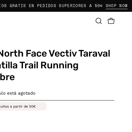
ATIS EN PEDIDOS SUPERIORES A 50€
SHOP NOW
E
CARRO AB
Abrir
barra
de
búsqueda
North Face Vectiv Taraval
tilla Trail Running
bre
culo está agotado
tuitos a partir de 50€