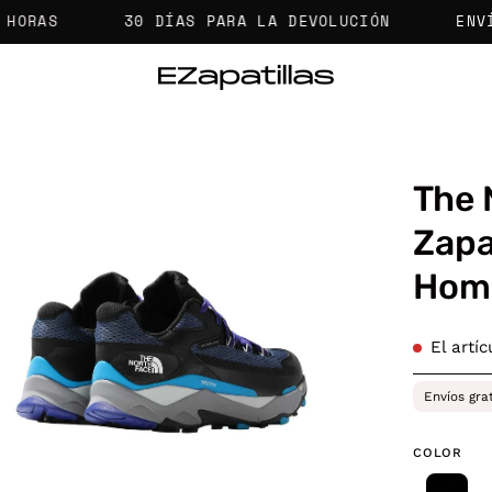
30 DÍAS PARA LA DEVOLUCIÓN
ENVÍOS GR
The 
a
Zapa
Hom
agen
erta
El artí
Envíos gra
COLOR