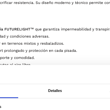
acrificar resistencia. Su diseño moderno y técnico permite c
gía FUTURELIGHT™
que garantiza impermeabilidad y transpira
dad y condiciones adversas.
 en terrenos mixtos y resbaladizos.
rt prolongado y protección en cada pisada.
oporte y comodidad.
utas al aire libre.
miento técnico, protección y confort
, asegurando pisadas seg
Detalles
s