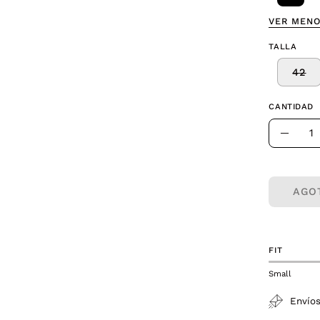
VER MEN
TALLA
42
CANTIDAD
Cantidad
Dismin
la
canti
AGO
FIT
Small
Envíos