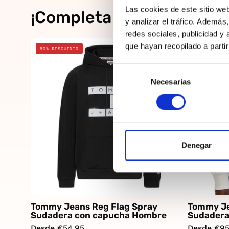
Las cookies de este sitio we
¡Completa el look!
y analizar el tráfico. Ademá
redes sociales, publicidad y
Negro
que hayan recopilado a parti
50% DESCUENTO
20% DESCUE
Selección
Necesarias
de
consentimiento
Denegar
Tommy Jeans Reg Flag Spray
Tommy Je
Sudadera con capucha Hombre
Sudadera
Desde €54,95
Desde €95