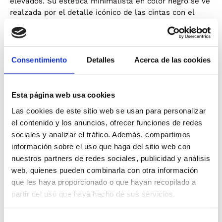
elevados. Su estética minimalista en color negro se ve
realzada por el detalle icónico de las cintas con el
logotipo de Tommy Jeans en los tirantes, aportando un
aire retro y deportivo que captura la esencia vibrante
de la marca.
Consentimiento
Detalles
Acerca de las cookies
Está confeccionado en un tejido de punto elástico de
alta calidad que ofrece una suavidad excepcional y
una adaptabilidad total al movimiento. El diseño
Esta página web usa cookies
presenta un corte sin mangas con cuello redondo y
Las cookies de este sitio web se usan para personalizar
una estructura reforzada en la zona del pecho que
garantiza una sujeción cómoda y segura. La longitud
el contenido y los anuncios, ofrecer funciones de redes
mini y el ajuste "bodycon" proporcionan una apariencia
sociales y analizar el tráfico. Además, compartimos
moderna y estilizada, mientras que la mezcla de fibras
información sobre el uso que haga del sitio web con
transpirables asegura que la prenda mantenga su
nuestros partners de redes sociales, publicidad y análisis
forma original tras cada uso. El cierre de cremallera
web, quienes pueden combinarla con otra información
discreto en la parte posterior facilita el calce,
que les haya proporcionado o que hayan recopilado a
manteniendo la continuidad de sus líneas limpias y
partir del uso que haya hecho de sus servicios.
elegantes.
Puntos clave:
Selección