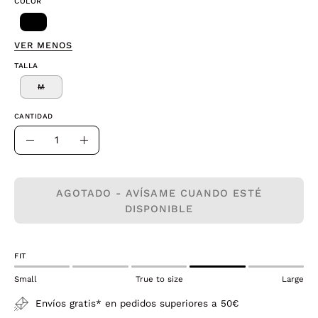
COLOR
VER MENOS
TALLA
M
CANTIDAD
Cantidad
Disminuir
Aumentar
la
la
cantidad
cantidad
AGOTADO - AVÍSAME CUANDO ESTÉ
DISPONIBLE
FIT
Small
True to size
Large
Envíos gratis* en pedidos superiores a 50€