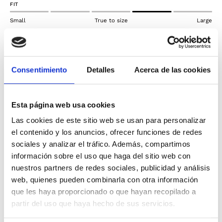
FIT
Small
True to size
Large
Envíos gratis* en pedidos superiores a 50€
¡Pruébatelo y si necesitas un cambio tienes 30 días
para devolverlo!
Consentimiento
Detalles
Acerca de las cookies
Envíos y devoluciones
Esta página web usa cookies
Este jersey de punto de Tommy Jeans es una prenda
Las cookies de este sitio web se usan para personalizar
esencial que combina estilo y comodidad de una
el contenido y los anuncios, ofrecer funciones de redes
manera única. Con un diseño clásico pero actualizado,
esta pieza se convierte en un elemento clave para tu
sociales y analizar el tráfico. Además, compartimos
guardarropa casual. Presenta un corte regular que
información sobre el uso que haga del sitio web con
ofrece un equilibrio perfecto entre ajuste y libertad de
nuestros partners de redes sociales, publicidad y análisis
movimiento. Su confección en tejidos suaves garantiza
web, quienes pueden combinarla con otra información
una sensación cómoda al contacto con la piel, ideal
que les haya proporcionado o que hayan recopilado a
para los días más frescos. Los detalles en las mangas
partir del uso que haya hecho de sus servicios.
raglán no solo añaden un toque de estilo diferenciador,