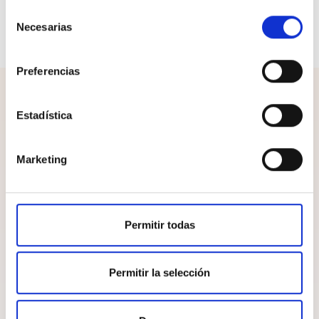
sino que también permiten una mayor flexibilidad en
Selección
los brazos. El logo icónico de Tommy Jeans en el
Necesarias
de
pecho añade un toque de autenticidad.
consentimiento
Preferencias
¡Completa el look!
Estadística
Marketing
Permitir todas
Permitir la selección