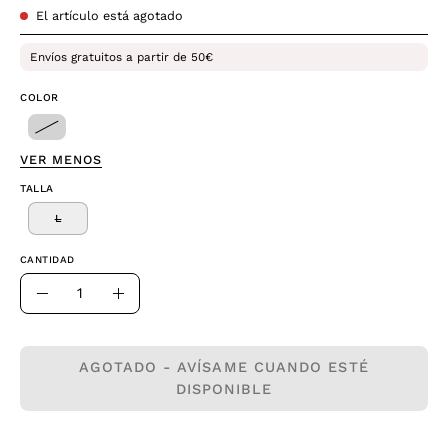
El artículo está agotado
Envíos gratuitos a partir de 50€
COLOR
VER MENOS
TALLA
L
CANTIDAD
Cantidad
Disminuir
Aumentar
la
la
cantidad
cantidad
AGOTADO - AVÍSAME CUANDO ESTÉ
DISPONIBLE