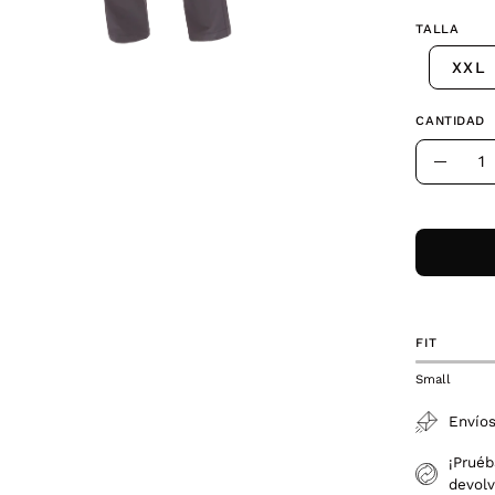
TALLA
XXL
CANTIDAD
Cantidad
Dismin
la
canti
FIT
Small
Envíos
¡Pruéb
devolv