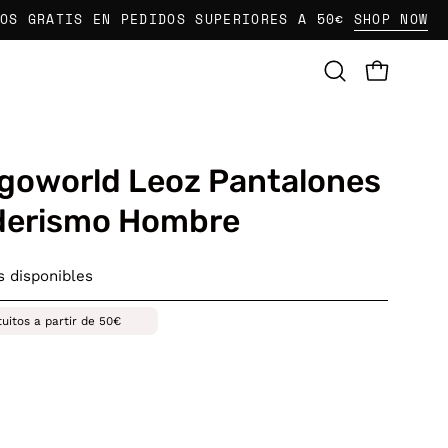
ATIS EN PEDIDOS SUPERIORES A 50€
SHOP NOW
E
CARRO AB
Abrir
barra
de
búsqueda
goworld Leoz Pantalones
derismo Hombre
 disponibles
tuitos a partir de 50€