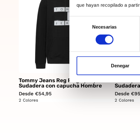
que hayan recopilado a parti
Selección
Necesarias
de
consentimiento
Denegar
Tommy Jeans Reg Flag Spray
Tommy Je
Sudadera con capucha Hombre
Sudadera
Desde €54,95
Desde €95
2 Colores
2 Colores