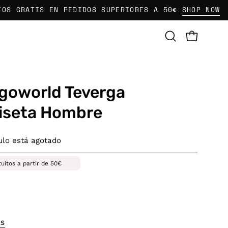
ATIS EN PEDIDOS SUPERIORES A 50€
SHOP NOW
CARRO AB
Abrir
barra
de
búsqueda
goworld Teverga
iseta Hombre
culo está agotado
tuitos a partir de 50€
OS