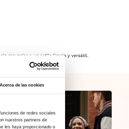
sin renunciar a un estilo limpio y versátil.
Acerca de las cookies
 funciones de redes sociales
con nuestros partners de
ue les haya proporcionado o