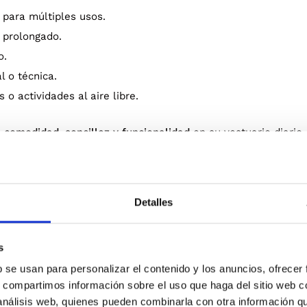
 para múltiples usos.
o prolongado.
o.
l o técnica.
 o actividades al aire libre.
n
comodidad, sencillez y funcionalidad
en su vestuario diario, 
Detalles
s
Blanco
b se usan para personalizar el contenido y los anuncios, ofrecer
NTO
s, compartimos información sobre el uso que haga del sitio web 
 análisis web, quienes pueden combinarla con otra información q