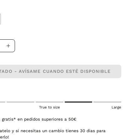
uir
Aumentar
la
dad
cantidad
TADO - AVÍSAME CUANDO ESTÉ DISPONIBLE
True to size
Large
 gratis* en pedidos superiores a 50€
atelo y si necesitas un cambio tienes 30 días para
erlo!