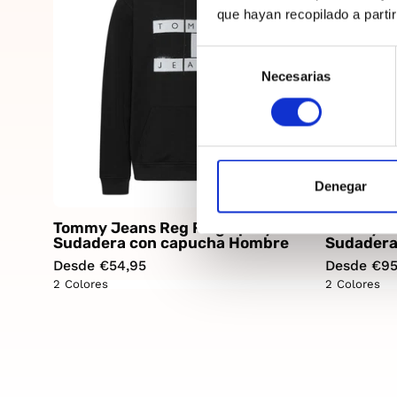
que hayan recopilado a parti
Selección
Necesarias
de
consentimiento
Denegar
Tommy Jeans Reg Flag Spray
Tommy Je
Sudadera con capucha Hombre
Sudadera
Desde €54,95
Desde €95
2 Colores
2 Colores