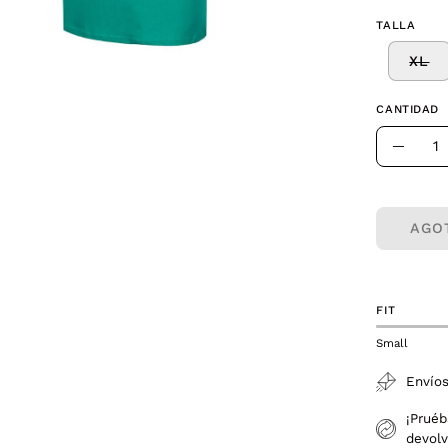
TALLA
XL
CANTIDAD
Cantidad
Dismin
la
canti
AGO
FIT
Small
Envíos
¡Pruéb
devolv