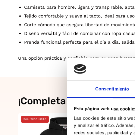
Camiseta para hombre, ligera y transpirable, apta
Tejido confortable y suave al tacto, ideal para us
Corte cómodo que asegura libertad de movimient
Diseño versátil y fácil de combinar con ropa casua
Prenda funcional perfecta para el día a día, salidas
Una opción práctica y confiable para quienes busca
Consentimiento
¡Completa el look!
Esta página web usa cookie
Negro
Las cookies de este sitio we
50% DESCUENTO
20% DESCUE
y analizar el tráfico. Ademá
redes sociales, publicidad y