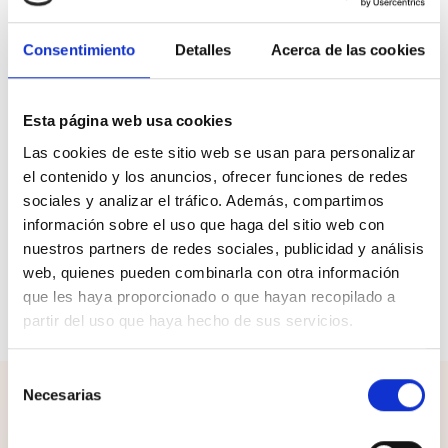
Envíos y devoluciones
Consentimiento
Detalles
Acerca de las cookies
Deportiva estilo casual para hombre, de la marca Polo
en color azul. Fabricada en materiales de piel de alta
Esta página web usa cookies
calidad, lo que garantiza una mayor durabilidad. Cierre
Las cookies de este sitio web se usan para personalizar
mediante cordones en el empeine para asegurar una
el contenido y los anuncios, ofrecer funciones de redes
buena sujección del pie. Forro interior 100%
sociales y analizar el tráfico. Además, compartimos
transpirable. Plantilla muy cómoda. Nombre de la
marca grabado, en la lengüeta, plantilla, talón e
información sobre el uso que haga del sitio web con
imagen propia de la misma en el lateral externo.
nuestros partners de redes sociales, publicidad y análisis
Mediasuela de phylon y suela de goma con buena
web, quienes pueden combinarla con otra información
tracción. Un diseño elegante y versátil, con el que
que les haya proporcionado o que hayan recopilado a
completar cualquier outfit.
partir del uso que haya hecho de sus servicios.
Selección
Necesarias
de
¡Completa el look!
consentimiento