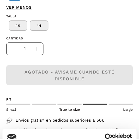
VER MENOS
TALLA
40
44
CANTIDAD
Cantidad
Disminuir
Aumentar
la
la
cantidad
cantidad
AGOTADO - AVÍSAME CUANDO ESTÉ
DISPONIBLE
FIT
Small
True to size
Large
Envíos gratis* en pedidos superiores a 50€
¡Pruébatelo y si necesitas un cambio tienes 30 días
para devolverlo!