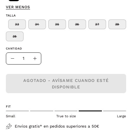
VER MENOS
TALLA
33
34
35
36
37
39
38
CANTIDAD
Cantidad
Disminuir
Aumentar
la
la
cantidad
cantidad
AGOTADO - AVÍSAME CUANDO ESTÉ
DISPONIBLE
FIT
Small
True to size
Large
Envíos gratis* en pedidos superiores a 50€