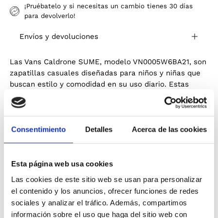
¡Pruébatelo y si necesitas un cambio tienes 30 días
para devolverlo!
Envíos y devoluciones
Las Vans Caldrone SUME, modelo VN0005W6BA21, son
zapatillas casuales diseñadas para niños y niñas que
buscan estilo y comodidad en su uso diario. Estas
zapatillas presentan una combinación de materiales
de alta calidad, como ante y lona, que ofrecen
durabilidad y transpirabilidad. El diseño en negro y
blanco les otorga un aspecto moderno y versátil, fácil
Consentimiento
Detalles
Acerca de las cookies
de combinar con diversas prendas.
Equipadas con un sistema de cierre de cordones,
Esta página web usa cookies
permiten un ajuste seguro y personalizado. La plantilla
Las cookies de este sitio web se usan para personalizar
acolchada brinda una sensación de confort durante
el contenido y los anuncios, ofrecer funciones de redes
todo el día, mientras que la entresuela ligera ofrece
sociales y analizar el tráfico. Además, compartimos
soporte sin añadir peso adicional. La suela de goma
información sobre el uso que haga del sitio web con